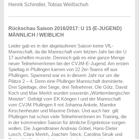
Henrik Schindler, Tobias Weißschuh
Rückschau Saison 2016/2017: U 15 (E-JUGEND)
MÄNNLICH / WEIBLICH
Leider gab es in der abgelaufenen Saison keine VfL-
Mannschaft, da die Mannschaft vom letzten Jahr bei der U
17 aushelfen musste. Dennoch gab es eine ganze Menge
neuer Teilnehmer/innen bei der CVJM-E-Jugend. Am ersten
Spieltag in Pfullingen kamen von 22 2er-Teams elf aus
Pfullingen. Spannend war es in diesem Jahr nur um die
Plätze 2 – 4. Denn eine Pfullinger Mannschaft dominierte.
Drei Spieltage, drei Siege, drei Teilnehmer. Ole Götz, David
Koch und Max Merkh wurden souverän „Württembergischer
Meister“. Gefolgt vom EK Köngen I und der Mannschaft
vom CVJM Pfullingen II mit Johanna Ankele, Mareike
Kirschenheuter und Maxime Drèan. Und auch hier gilt:
Pfullingen hat schon viele Teilnehmer/innen im Training, die
in der kommenden Saison für ähnliche Ergebnisse sorgen
wollen. Die Jugendtrainer Andreas Göbel, Hans-Dieter
Losch, Clara Merkh, Joachim Steck, Carolina Struik und