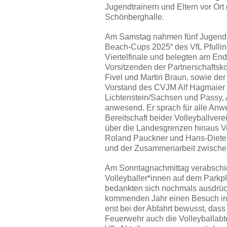
Jugendtrainern und Eltern vor Ort
Schönberghalle.
Am Samstag nahmen fünf Jugendma
Beach-Cups 2025“ des VfL Pfullin
Viertelfinale und belegten am End
Vorsitzenden der Partnerschaftsk
Fivel und Martin Braun, sowie der
Vorstand des CVJM Alf Hagmaier 
Lichtenstein/Sachsen und Passy, 
anwesend. Er sprach für alle Anwe
Bereitschaft beider Volleyballver
über die Landesgrenzen hinaus V
Roland Pauckner und Hans-Dieter
und der Zusammenarbeit zwische
Am Sonntagnachmittag verabschi
Volleyballer*innen auf dem Parkpl
bedankten sich nochmals ausdrück
kommenden Jahr einen Besuch in 
erst bei der Abfahrt bewusst, das
Feuerwehr auch die Volleyballabte