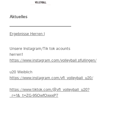
Aktuelles
Ergebnisse Herren I
Unsere Instagram/Tik tok acounts
herren1
https://www.instagram.com/volleyball.pfullingen/
u20 Weiblich
https://www.instagram.com/vfl_volleyball_u20/
https://www.tiktok.com/@vfl_volleyball_u20?
_r=1&_t=ZG-95OwfOxwxP7