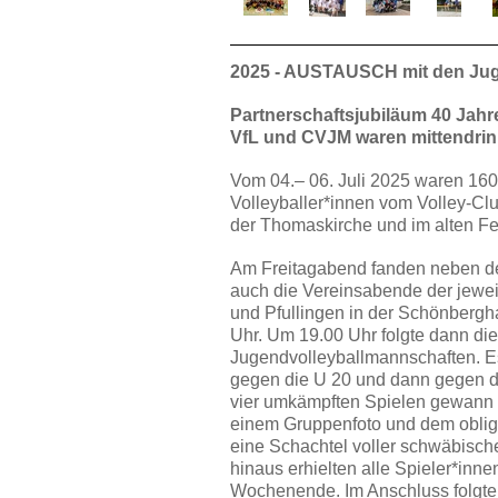
2025 - AUSTAUSCH
mit den J
Partnerschaftsjubiläum 40 Jahre
VfL und CVJM waren mittendrin
Vom 04.– 06. Juli 2025 waren 160
Volleyballer*innen vom Volley-Cl
der Thomaskirche und im alten F
Am Freitagabend fanden neben der 
auch die Vereinsabende der jeweil
und Pfullingen in der Schönberg
Uhr. Um 19.00 Uhr folgte dann die
Jugendvolleyballmannschaften. Es
gegen die U 20 und dann gegen di
vier umkämpften Spielen gewann 
einem Gruppenfoto und dem oblig
eine Schachtel voller schwäbische
hinaus erhielten alle Spieler*inn
Wochenende. Im Anschluss folgte 