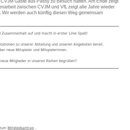
 CVJM Gäste aus Passy zu Besuch hatten. Am Ende zeigt
narbeit zwischen CVJM und VfL zeigt alle Jahre wieder
ne. Wir werden auch künftig diesen Weg gemeinsam
d Zusammenhalt auf und macht in erster Linie Spaß!
rmationen zu unserer Abteilung und unseren Angeboten bereit.
ber neue Mitspieler und Mitspielerinnen.
s neue Mitglieder in unseren Reihen begrüßen?
s zum
Mitgliedsantrag
...