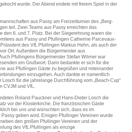
 gekocht wurde. Der Abend endete mit freiem Spiel in der
nnschaften aus Passy am Freizeitturnier des „Berg-
gen teil. Zwei Teams aus Passy erreichten das
e den 6. und 7. Platz. Bei der Siegerehrung waren die
omitees aus Passy und Pfullingen Catherine Parcevaux-
 Präsident des VfL Pfullingen Markus Hehn, als auch der
vor Ort. Außerdem die Bürgermeister aus
Auch Pfullingens Bürgermeister Stefan Wörner war
senden ein Grußwort. Darin bedankte er sich für die
eine aus Pfullingen Gäste zu begrüßen und miteinander
erbindungen einzugehen. Auch dankte er namentlich
 Losch für die jahrelange Durchführung vom „Beach-Cup“
n CVJM und VfL.
edeten Roland Pauckner und Hans-Dieter Losch die
atz vor der Klosterkirche. Die französischen Gäste
lich bei uns und wünschten sich, dass es im
Passy geben wird. Einigen Pfullinger Vereinen wurde
s neben den großen Pfullinger Vereinen und der
ilung des VfL Pfullingen als einzige