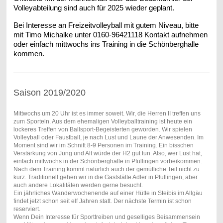
Volleyabteilung
sind auch für 2025 wieder geplant.
Bei Interesse an Freizeitvolleyball mit gutem Niveau, bitte
mit Timo
Michalke unter 0160-96421118 Kontakt aufnehmen
oder einfach
mittwochs ins Training in die Schönberghalle
kommen.
Saison 2019/2020
Mittwochs um 20 Uhr ist es immer soweit. Wir, die Herren II treffen uns
zum Sporteln. Aus dem ehemaligen Volleyballtraining ist heute ein
lockeres Treffen von Ballsport-Begeisterten geworden. Wir spielen
Volleyball oder Faustball, je nach Lust und Laune der Anwesenden. Im
Moment sind wir im Schnitt 8-9 Personen im Training. Ein bisschen
Verstärkung von Jung und Alt würde der H2 gut tun. Also, wer Lust hat,
einfach mittwochs in der Schönberghalle in Pfullingen vorbeikommen.
Nach dem Training kommt natürlich auch der gemütliche Teil nicht zu
kurz. Traditionell gehen wir in die Gaststätte Adler in Pfullingen, aber
auch andere Lokalitäten werden gerne besucht.
Ein jährliches Wanderwochenende auf einer Hütte in Steibis im Allgäu
findet jetzt schon seit elf Jahren statt. Der nächste Termin ist schon
reserviert.
Wenn Dein Interesse für Sporttreiben und geselliges Beisammensein