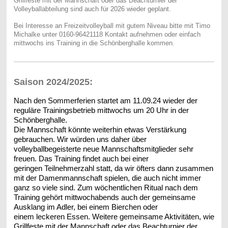
Grillfeste mit der Mannschaft oder das Beachturnier der
Volleyballabteilung sind auch für 2026 wieder geplant.
Bei Interesse an Freizeitvolleyball mit gutem Niveau bitte mit Timo
Michalke unter 0160-96421118 Kontakt aufnehmen oder einfach
mittwochs ins Training in die Schönberghalle kommen.
Saison 2024/2025:
Nach den Sommerferien startet am 11.09.24 wieder der
reguläre
Trainingsbetrieb mittwochs um 20 Uhr in der
Schönberghalle.
Die Mannschaft könnte weiterhin etwas Verstärkung
gebrauchen.
Wir würden uns daher über
volleyballbegeisterte neue Mannschafts
mitglieder sehr
freuen. Das Training findet auch bei einer
geringen
Teilnehmerzahl statt, da wir öfters dann zusammen
mit der Damen
mannschaft spielen, die auch nicht immer
ganz so viele sind. Zum
wöchentlichen Ritual nach dem
Training gehört mittwochabends
auch der gemeinsame
Ausklang im Adler, bei einem Bierchen oder
einem leckeren Essen. Weitere gemeinsame Aktivitäten, wie
Grill
feste mit der Mannschaft oder das Beachturnier der