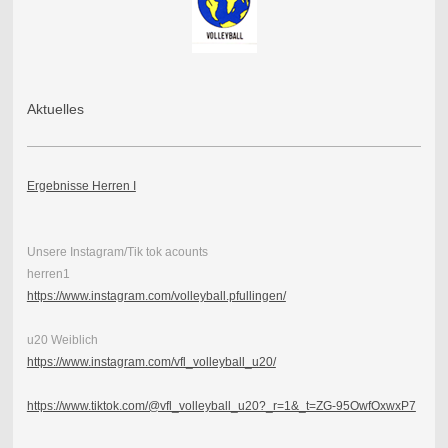
Aktuelles
Ergebnisse Herren I
Unsere Instagram/Tik tok acounts
herren1
https://www.instagram.com/volleyball.pfullingen/
u20 Weiblich
https://www.instagram.com/vfl_volleyball_u20/
https://www.tiktok.com/@vfl_volleyball_u20?_r=1&_t=ZG-95OwfOxwxP7