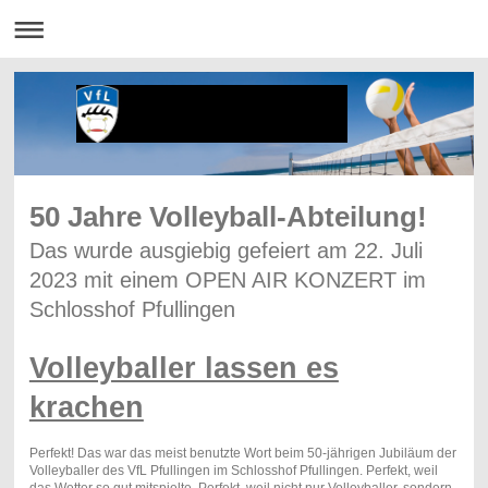
50 Jahre Volleyball-Abteilung!
Das wurde ausgiebig gefeiert am 22. Juli
2023 mit einem OPEN AIR KONZERT im
Schlosshof Pfullingen
Volleyballer lassen es
krachen
Perfekt! Das war das meist benutzte Wort beim 50-jährigen Jubiläum der
Volleyballer des VfL Pfullingen im Schlosshof Pfullingen. Perfekt, weil
das Wetter so gut mitspielte. Perfekt, weil nicht nur Volleyballer, sondern