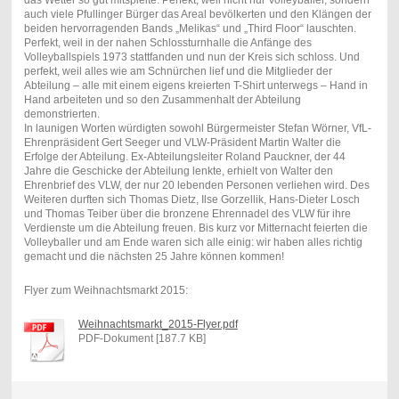
auch viele Pfullinger Bürger das Areal bevölkerten und den Klängen der
beiden hervorragenden Bands „Melikas“ und „Third Floor“ lauschten.
Perfekt, weil in der nahen Schlossturnhalle die Anfänge des
Volleyballspiels 1973 stattfanden und nun der Kreis sich schloss. Und
perfekt, weil alles wie am Schnürchen lief und die Mitglieder der
Abteilung – alle mit einem eigens kreierten T-Shirt unterwegs – Hand in
Hand arbeiteten und so den Zusammenhalt der Abteilung
demonstrierten.
In launigen Worten würdigten sowohl Bürgermeister Stefan Wörner, VfL-
Ehrenpräsident Gert Seeger und VLW-Präsident Martin Walter die
Erfolge der Abteilung. Ex-Abteilungsleiter Roland Pauckner, der 44
Jahre die Geschicke der Abteilung lenkte, erhielt von Walter den
Ehrenbrief des VLW, der nur 20 lebenden Personen verliehen wird. Des
Weiteren durften sich Thomas Dietz, Ilse Gorzellik, Hans-Dieter Losch
und Thomas Teiber über die bronzene Ehrennadel des VLW für ihre
Verdienste um die Abteilung freuen. Bis kurz vor Mitternacht feierten die
Volleyballer und am Ende waren sich alle einig: wir haben alles richtig
gemacht und die nächsten 25 Jahre können kommen!
Flyer zum Weihnachtsmarkt 2015:
Weihnachtsmarkt_2015-Flyer.pdf
PDF-Dokument [187.7 KB]