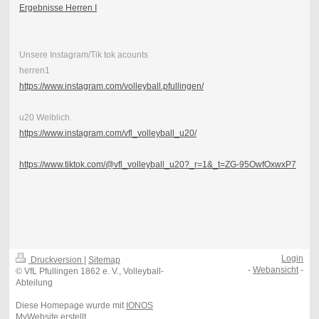
Ergebnisse Herren I
Unsere Instagram/Tik tok acounts
herren1
https://www.instagram.com/volleyball.pfullingen/
u20 Weiblich
https://www.instagram.com/vfl_volleyball_u20/
https://www.tiktok.com/@vfl_volleyball_u20?_r=1&_t=ZG-95OwfOxwxP7
Login
Druckversion
|
Sitemap
-
Webansicht
-
© VfL Pfullingen 1862 e. V., Volleyball-
Abteilung
Diese Homepage wurde mit
IONOS
MyWebsite
erstellt.