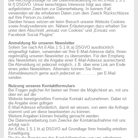
Die Rechtsgrundlage für die Datenverarbeitung ist Art.6 Abs.1 S.1
lit.f) DSGVO. Unser berechtigtes Interesse folgt aus oben
aufgelisteten Zwecken zur Datenerhebung. In keinem Fall
verwenden wir die erhobenen Daten zum dem Zweck Rückschlüsse
auf Ihre Person zu ziehen.
Darüber hinaus setzen wir beim Besuch unserer Website Cookies
sowie Analysedienste ein. Nähere Erläuterungen dazu erhalten Sie
unter dem Abschnitt „einsatz von Cookies“ und „Einsatz von
Facebook Social Plugins“
Anmeldung für unseren Newsletter
Sofern Sie nach Art.6 Abs.1 S.1 lit.a) DSGVO ausdrücklich
eingewilligt haben, verwenden wir Ihre E-Mail-Adresse dafür, Ihnen
regelmäßig unseren Newsletter zu übersenden. Für den Empfang
des Newsletters ist die Angabe einer E-Mail-Adresse ausreichend.
Die Abmeldung ist jederzeit möglich, z.B. über eine Link am Ende
eines jeden Newsletters. Alternativ können Sie Ihren
Abmeldewunsch gerne auch jederzeit an ….……. per E-Mail
senden.
Nutzung unseres Kontaktformulars
Bei Fragen jeglicher Art bieten wir Ihnen die Möglichkeit an, mit uns
über ein auf der
Website bereitgestelltes Formular Kontakt aufzunehmen. Dabei ist
die Angabe einer gültigen
E-Mail-Adresse erforderlich, damit wir wissen, von wem die Anfrage
stammt und um diese beantworten zu können.
Weitere Angaben können freiwillig gemacht werden.
Die Datenverarbeitung zum Zwecke der Kontaktaufnahme mit uns
erfolgt nach
Art.6 Abs.1 S.1 lit.a) DSGVO auf Grundlage Ihrer freiwillig erteilten
Einwilligung.
Die für die Benutzung des Kontaktformulars von uns erhobenen