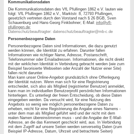
Kommunikationsdaten
Die Kommunikationsdaten des VfL Pfullingen 1862 e.V. lauten wie
folgt: VfL Pfullingen 1862 e.V., Marktstr. 8, 72793 Pfullingen,
gesetzlich vertreten durch den Vorstand nach § 26 BGB, Sven
Schauenburg und Hans-Georg Finkbohner; E-Mail:
info@vfl-
pfullingen.de
;
Datenschutzbeauftragter: datenschutzbeauftragter@mb-c.de
Personenbezogene Daten
Personenbezogene Daten sind Informationen, die dazu genutzt
werden können, die Identität zu erfahren. Darunter fallen
Informationen wie richtiger Name, Adresse, Postanschrift,
Telefonnummer oder Emailadressen. Informationen, die nicht direkt
mit der wirklichen Identität in Verbindung gebracht werden (wie zum
Beispiel favorisierte Webseiten oder Anzahl der Nutzer einer Site)
fallen nicht darunter.
Man kann unser Online-Angebot grundsätzlich ohne Offenlegung
der Identität nutzen. Wenn man sich für eine Registrierung
entscheidet, sich also als Mitglied (registrierter Benutzer) anmeldet,
kann man im individuellen Benutzerprofil persönlichen Informationen
hinterlegen. Es unterliegt der freien Entscheidung, ob diese Daten
eingegeben werden. Da versucht wird, für eine Nutzung des
Angebots so wenig wie möglich personenbezogene Daten zu
erheben, reicht für eine Registrierung die Angabe eines Namens -
unter dem man als Mitglied geführt wird und der nicht mit dem
realen Namen übereinstimmen muss - und die Angabe der E-Mail-
Adresse, an die das Kennwort geschickt wird, aus. In Verbindung
mit dem Zugriff auf unsere Seiten werden serverseitig Daten (zum
Beispiel IP-Adresse, Datum, Uhrzeit und betrachtete Seiten)