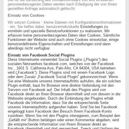
personenbezogenen Daten werden nach Erledigung der von Ihnen
gestellten Anfrage automatisch gelöscht.
Einsatz von Cookies
Wir setzen Cookies - kleine Dateien mit Konfigurationsinformationen
- ein. Sie helfen dabei, benutzerindividuelle
Einstellungen zu
ermitteln und spezielle Benutzerfunktionen zu realisieren. Wir
erfassen keine personenbezogenen Daten über Cookies. Sämtliche
Funktionen der Website sind auch ohne Cookies einsetzbar, einige
benutzerdefinierte Eigenschaften und Einstellungen sind dann
allerdings nicht verfügbar.
Einsatz von Facebook Social Plugins
Diese Internetseite verwendet Social Plugins („Plugins”) des
sozialen Netzwerkes facebook.com, welches von der Facebook
Inc., 1601 S. California Ave, Palo Alto, CA 94304, USA betrieben
wird („Facebook”). Diese Plugins sind mit einem Facebook Logo
oder dem Zusatz „Facebook Social Plugin” gekennzeichnet. Wenn
Sie eine Webseite unseres Internetauftritts aufrufen, die ein solches
Plugin enthält, baut Ihr Browser eine direkte Verbindung mit den
Servern von Facebook auf. Der Inhalt des Plugins wird von
Facebook direkt an Ihren Browser übermittelt und von diesem in die
Webseite eingebunden. Durch die Einbindung der Plugins erhält
Facebook die Information, dass Sie die entsprechende Seite
unseres Internetauftritts aufgerufen haben. Sind Sie bei Facebook
eingeloggt kann Facebook den Besuch Ihrem Facebook-Konto
zuordnen. Wenn Sie mit den Plugins interagieren, zum Beispiel den
„Gefällt mir”-Button betätigen oder einen Kommentar abgeben, wird
die entsprechende Information von Ihrem Browser direkt an
Facebook übermittelt und dort gespeichert. Zweck und Umfang der